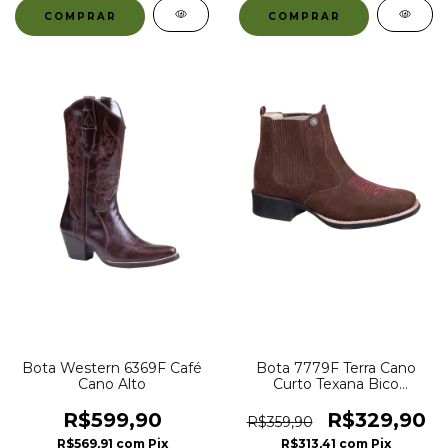
COMPRAR
COMPRAR
Bota Western 6369F Café
Bota 7779F Terra Cano
Cano Alto
Curto Texana Bico
Quadrado
R$599,90
R$329,90
R$359,90
R$569,91
com
Pix
R$313,41
com
Pix