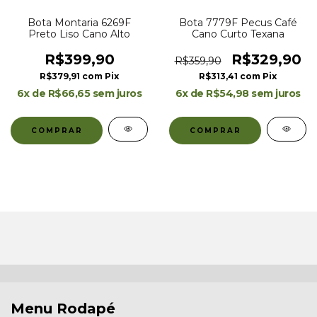
Bota Montaria 6269F
Bota 7779F Pecus Café
Preto Liso Cano Alto
Cano Curto Texana
R$399,90
R$329,90
R$359,90
R$379,91
com
Pix
R$313,41
com
Pix
6
x de
R$66,65
sem juros
6
x de
R$54,98
sem juros
COMPRAR
COMPRAR
Menu Rodapé