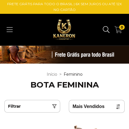
FRETE GRÁTIS PARA TODO O BRASIL | 6X SEM JUROS OU ATÉ 12X
NO CARTÃO
0
Início
>
Feminino
BOTA FEMININA
Filtrar