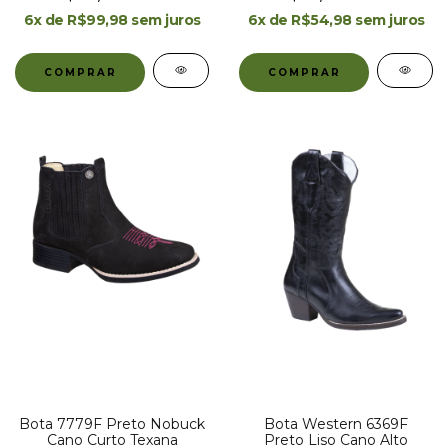
6
x de
R$99,98
sem juros
6
x de
R$54,98
sem juros
COMPRAR
COMPRAR
Bota 7779F Preto Nobuck
Bota Western 6369F
Cano Curto Texana
Preto Liso Cano Alto