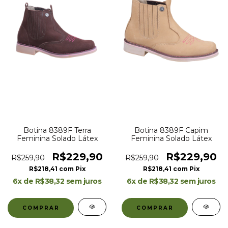
Botina 8389F Terra
Botina 8389F Capim
Feminina Solado Látex
Feminina Solado Látex
R$229,90
R$229,90
R$259,90
R$259,90
R$218,41
com
Pix
R$218,41
com
Pix
6
x de
R$38,32
sem juros
6
x de
R$38,32
sem juros
COMPRAR
COMPRAR