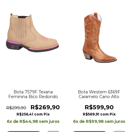
Bota 7579F Texana
Bota Western 6369F
Feminina Bico Redondo
Caramelo Cano Alto
R$269,90
R$599,90
R$299,90
R$256,41
com
Pix
R$569,91
com
Pix
6
x de
R$44,98
sem juros
6
x de
R$99,98
sem juros