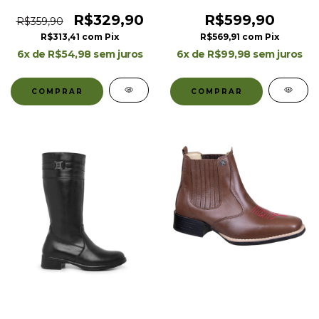
R$329,90
R$599,90
R$359,90
R$313,41
com
Pix
R$569,91
com
Pix
6
x de
R$54,98
sem juros
6
x de
R$99,98
sem juros
COMPRAR
COMPRAR